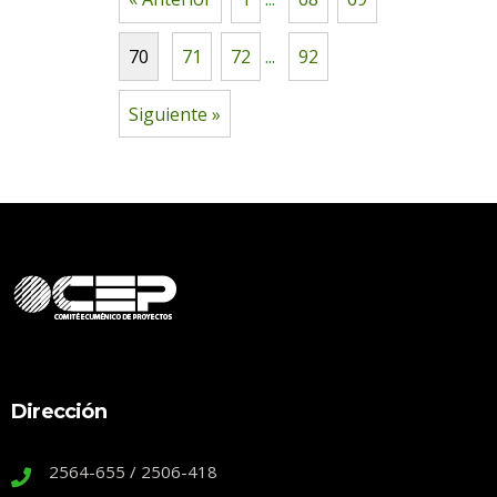
70
71
72
...
92
Siguiente »
Dirección
2564-655 / 2506-418