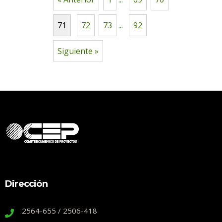
71
72
73
...
92
Siguiente »
Dirección
2564-655 / 2506-418